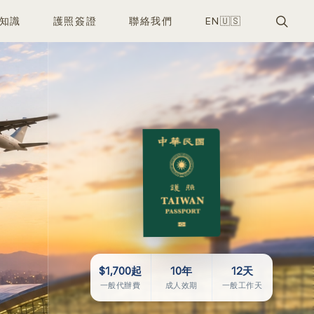
知識
護照簽證
聯絡我們
EN🇺🇸
$1,700起
10年
12天
一般代辦費
成人效期
一般工作天