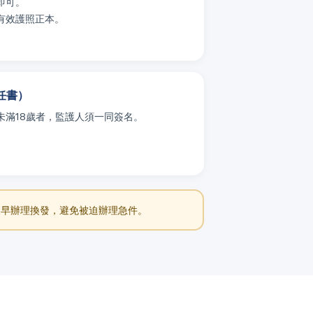
即可。
有效護照正本。
任書）
未滿18歲者，監護人須一同簽名。
及早辦理換發，避免被迫辦理急件。