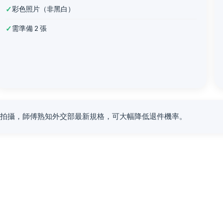
✓
彩色照片（非黑白）
✓
需準備 2 張
館拍攝，師傅熟知外交部最新規格，可大幅降低退件機率。
析