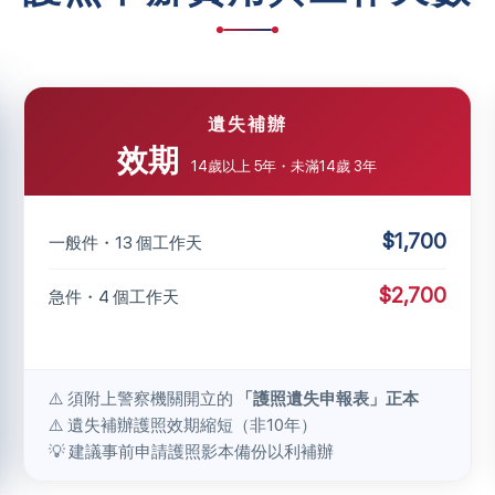
遺失補辦
效期
14歲以上 5年・未滿14歲 3年
$1,700
一般件・13 個工作天
$2,700
急件・4 個工作天
⚠️ 須附上警察機關開立的
「護照遺失申報表」正本
⚠️ 遺失補辦護照效期縮短（非10年）
💡 建議事前申請護照影本備份以利補辦