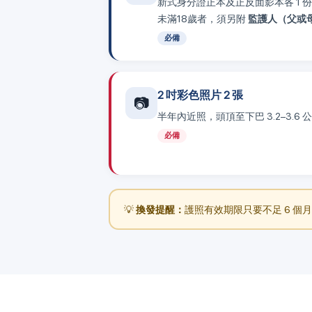
新式身分證正本及正反面影本各 1 
未滿18歲者，須另附
監護人（父或
必備
2 吋彩色照片 2 張
📷
半年內近照，頭頂至下巴 3.2–3.
必備
💡
換發提醒：
護照有效期限只要不足 6 