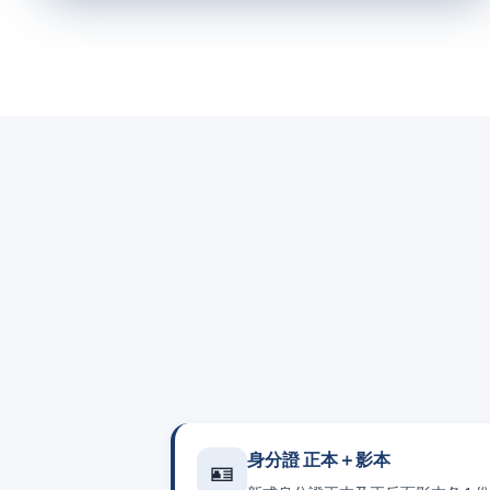
身分證 正本＋影本
🪪