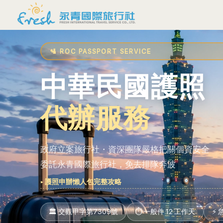
🛂 ROC PASSPORT SERVICE
中華民國護照
代辦服務
政府立案旅行社・資深團隊嚴格把關個資安全
委託永青國際旅行社，免去排隊奔波
▸ 護照申辦懶人包完整攻略
🏛 交觀甲字第7309號
⏱ 一般件 12 工作天
⚡ 