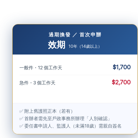
過期換發 ／ 首次申辦
效期
10年（14歲以上）
$1,700
一般件・12 個工作天
$2,700
急件・3 個工作天
✅ 附上舊護照正本（若有）
✅ 首辦者需先至戶政事務所辦理「人別確認」
✅ 委任書申請人、監護人（未滿18歲）需親自簽名