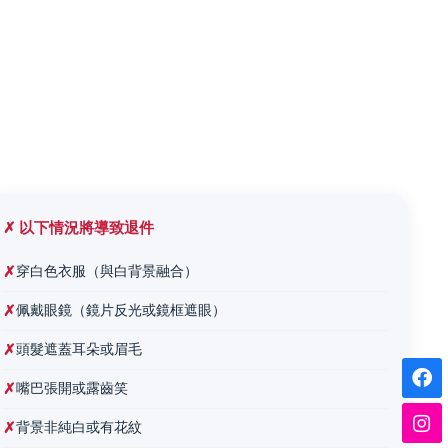
✗ 以下情況將導致退件
✗
穿白色衣服（與白背景融合）
✗
佩戴眼鏡（鏡片反光或鏡框遮眼）
✗
頭髮遮蓋耳朵或眉毛
✗
嘴巴張開或露齒笑
✗
背景非純白或有花紋