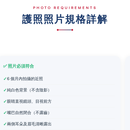
PHOTO REQUIREMENTS
護照照片規格詳解
✅ 照片必須符合
✓
6 個月內拍攝的近照
✓
純白色背景（不含陰影）
✓
眼睛直視鏡頭、目視前方
✓
嘴巴自然閉合（不露齒）
✓
兩側耳朵及眉毛清晰露出