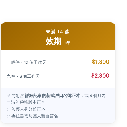
未滿 14 歲
效期
5年
$1,300
一般件・12 個工作天
$2,300
急件・3 個工作天
✅ 需附含
詳細記事的新式戶口名簿正本
，或 3 個月內
申請的戶籍謄本正本
✅ 監護人身分證正本
✅ 委任書需監護人親自簽名