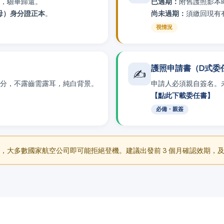
份，驗畢歸還。
已過期：
附舊護照影本
母）身分證正本
。
尚未過期：
須繳回現有
視情況
護照申請書（D式委
✍️
6 公分，不露齒需露耳，純白背景。
申請人必須親自簽名。
【點此下載委任書】
必備・親簽
個月，大多數國家航空公司即可能拒絕登機。建議出發前 3 個月確認效期，