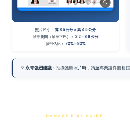
照片尺寸：
寬 3.5 公分 × 高 4.5 公分
臉部範圍（頂至下巴）：
3.2 – 3.6 公分
臉部佔比：
70% – 80%
💡
永青強烈建議：
拍攝護照照片時，請至專業證件照相
DAMAGE RISK GUIDE
護照損毀地雷全解