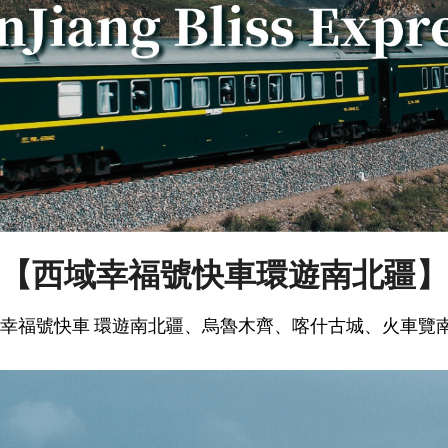
【西域幸福號快車環遊南北疆】
幸福號快車 環遊南北疆、烏魯木齊、喀什古城、火車覽