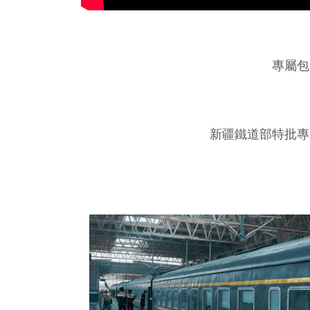
專屬包
新疆鐵道部特批專