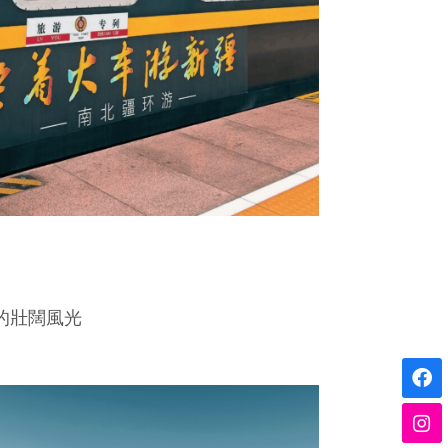
的壯闊風光