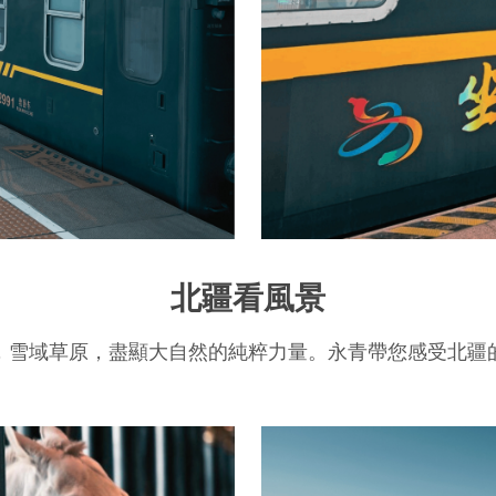
北疆看風景
，雪域草原，盡顯大自然的純粹力量。永青帶您感受北疆